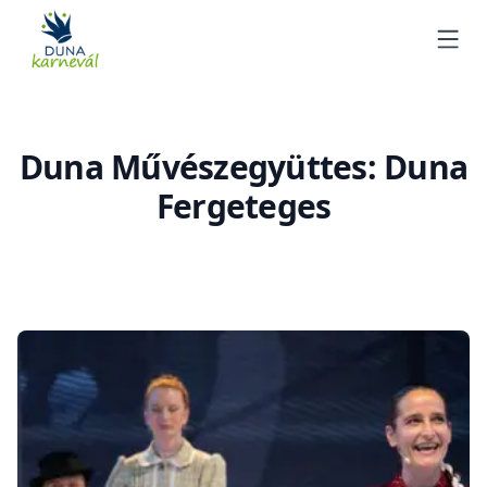
DunaKarnevál
Ope
Duna Művészegyüttes: Duna
Fergeteges