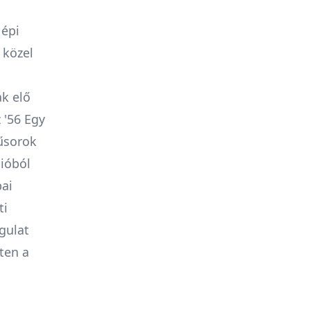
Népi
 közel
ak elő
 '56 Egy
űsorok
ióból
pai
ti
gulat
ten a