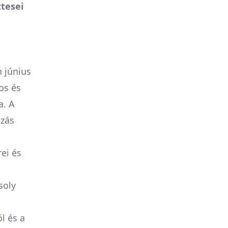
tesei
 június
os és
a. A
azás
ei és
soly
l és a