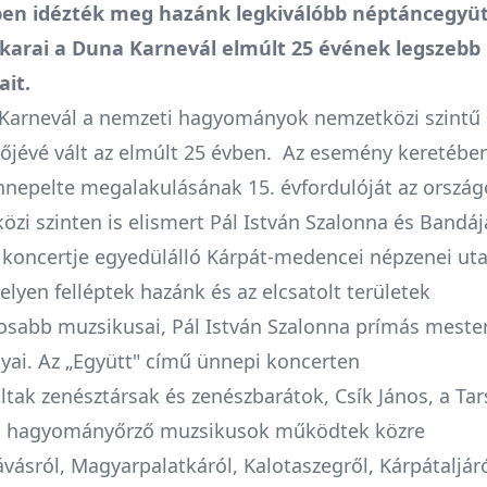
en idézték meg hazánk legkiválóbb néptáncegyüt
karai a Duna Karnevál elmúlt 25 évének legszebb
ait.
Karnevál a nemzeti hagyományok nemzetközi szintű
lőjévé vált az elmúlt 25 évben. Az esemény keretében
nnepelte megalakulásának 15. évfordulóját az ország
zi szinten is elismert Pál István Szalonna és Bandáj
 koncertje egyedülálló Kárpát-medencei népzenei ut
elyen felléptek hazánk és az elcsatolt területek
osabb muzsikusai, Pál István Szalonna prímás mester
nyai. Az „Együtt" című ünnepi koncerten
tak zenésztársak és zenészbarátok, Csík János, a Tar
, hagyományőrző muzsikusok működtek közre
vásról, Magyarpalatkáról, Kalotaszegről, Kárpátaljáró