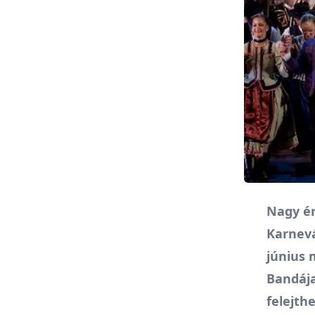
Nagy ér
Karnevá
június 
Bandája
felejth