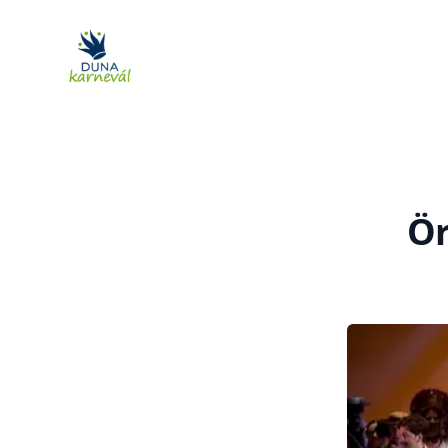
DunaKarnevál
Ör