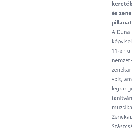
keretéb
és zene
pillanat
A Duna 
képvise
11-én ü
nemzetkö
zenekar
volt, am
legrang
tanítvá
muzsikál
Zenekar
Szászcsá