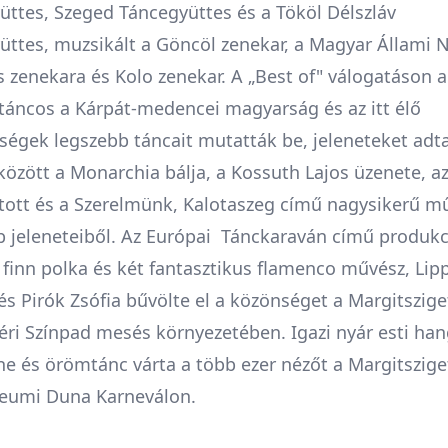
üttes, Szeged Táncegyüttes és a Tököl Délszláv
üttes, muzsikált a Göncöl zenekar, a Magyar Állami 
 zenekara és Kolo zenekar. A „Best of" válogatáson a
 táncos a Kárpát-medencei magyarság és az itt élő
ségek legszebb táncait mutatták be, jeleneteket adt
özött a Monarchia bálja, a Kossuth Lajos üzenete, az
ltott és a Szerelmünk, Kalotaszeg című nagysikerű m
b jeleneteiből. Az Európai Tánckaraván című produkc
 finn polka és két fantasztikus flamenco művész, Lip
s Pirók Zsófia bűvölte el a közönséget a Margitszige
éri Színpad mesés környezetében. Igazi nyár esti han
e és örömtánc várta a több ezer nézőt a Margitszige
ileumi Duna Karneválon.