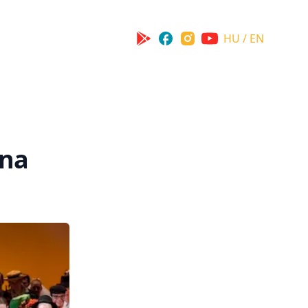
HU / EN
una