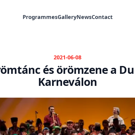
Programmes
Gallery
News
Contact
2021-06-08
ömtánc és örömzene a D
Karneválon