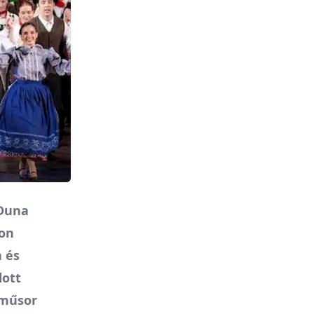
 Duna
don
 és
dott
aműsor