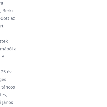
ra
, Berki
ödött az
rt
ttek
lmából a
. A
 25 év
eges
 táncos
tes,
i János