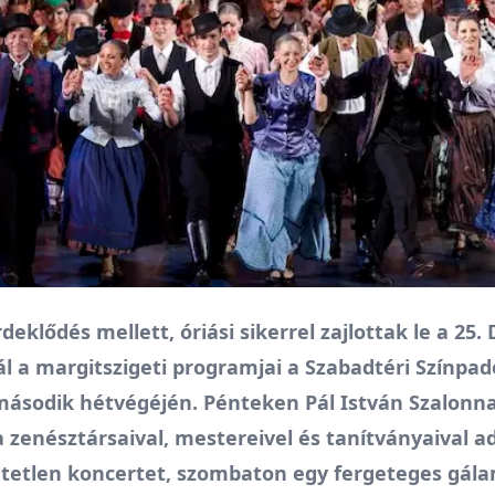
deklődés mellett, óriási sikerrel zajlottak le a 25.
l a margitszigeti programjai a Szabadtéri Színpa
második hétvégéjén. Pénteken Pál István Szalonna
 zenésztársaival, mestereivel és tanítványaival a
etetlen koncertet, szombaton egy fergeteges gál