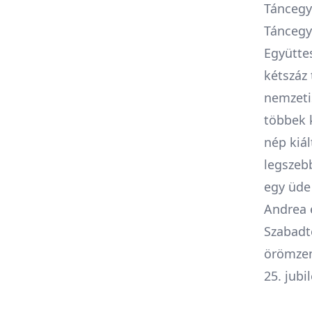
Táncegy
Táncegy
Együttes
kétszáz
nemzeti
többek k
nép kiá
legszeb
egy üde
Andrea é
Szabadt
örömzen
25. jub