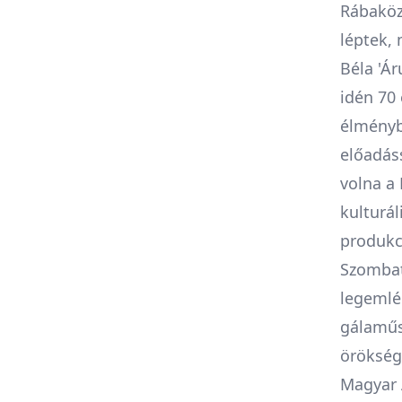
Rábaköz
léptek, 
Béla 'Á
idén 70
élménybe
előadás
volna a
kulturá
produkci
Szombat
legemlék
gálaműs
örökség
Magyar 