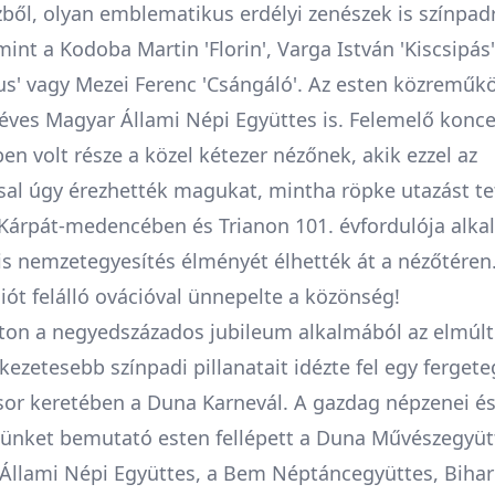
ből, olyan emblematikus erdélyi zenészek is színpad
mint a Kodoba Martin 'Florin', Varga István 'Kiscsipás'
rus' vagy Mezei Ferenc 'Csángáló'. Az esten közreműk
 éves Magyar Állami Népi Együttes is. Felemelő konce
n volt része a közel kétezer nézőnek, akik ezzel az
sal úgy érezhették magukat, mintha röpke utazást te
 Kárpát-medencében és Trianon 101. évfordulója alka
lis nemzetegyesítés élményét élhették át a nézőtéren
ót felálló ovációval ünnepelte a közönség!
on a negyedszázados jubileum alkalmából az elmúlt
ezetesebb színpadi pillanatait idézte fel egy ferget
or keretében a Duna Karnevál. A gazdag népzenei és
ünket bemutató esten fellépett a Duna Művészegyüt
Állami Népi Együttes, a Bem Néptáncegyüttes, Bihar