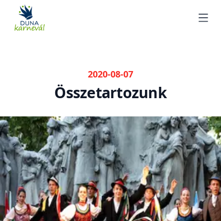
DunaKarnevál
Ope
2020-08-07
Összetartozunk