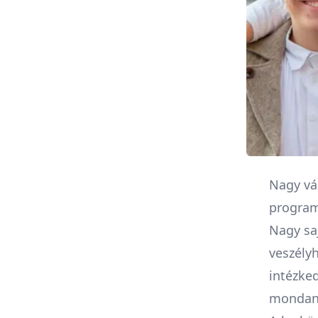
Nagy vá
program
Nagy sa
veszély
intézked
mondan