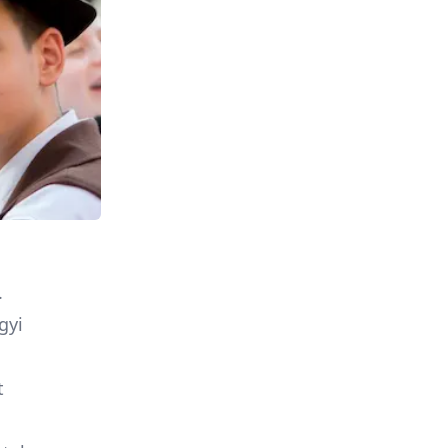
.
gyi
t