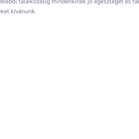
zelebbi találkozásig mindenkinek jó egészséget és ta
ket kívánunk.