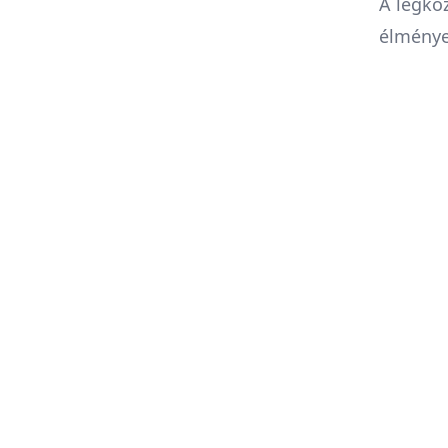
A legkö
élménye