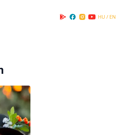
HU / EN
m