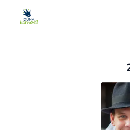
DunaKarnevál