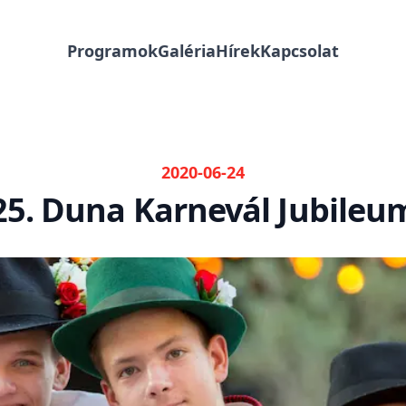
Programok
Galéria
Hírek
Kapcsolat
2020-06-24
25. Duna Karnevál Jubileu